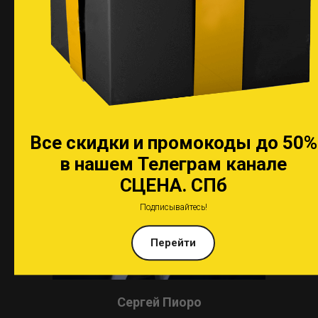
Арарат Кещян
Все скидки и промокоды до 50%
в нашем Телеграм канале
СЦЕНА. СПб
Подписывайтесь!
Перейти
Сергей Пиоро