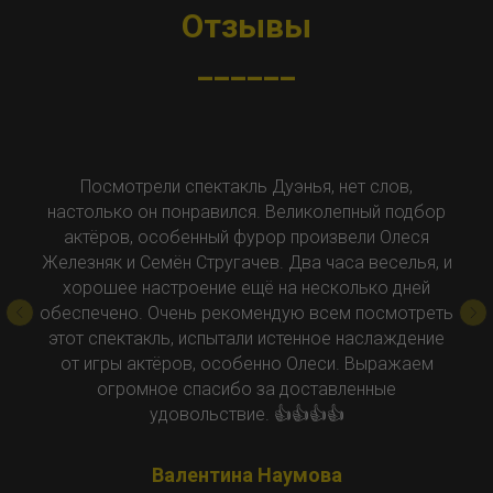
Отзывы
______
лов,
Великолепный спектакль. Легкая, ве
й подбор
комедия. Прекрасная игра всех актёров.
 Олеся
такими известными как Семён Струг
еселья, и
Александр Клюквин, Олег Кассин, О
о дней
Железняк.
смотреть
Настоящим открытием для меня стали:
лаждение
Гайдулян,-в роли Фернандо ранее виден
ражаем
в кино, Луиса - Ольга Немогай. Клара - 
ые
Каширина. Антонио - Дмитрий Варшав
Кроме того, прекрасное исполнение му
части каждым из актёров, доставило о
удольствие.
Вообщем, браво!.