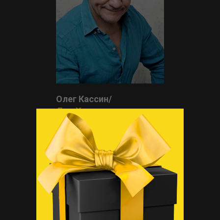
Олег Кассин/
Дон Херонимо
Театр Сатиры